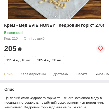
Крем - мед EVIE HONEY "Кедровий горіх" 270г
В наявності
Код: 210
Опт і роздріб
205
₴
195 ₴
від 10 шт.
185 ₴
від 30 шт.
Опис
Характеристики
Доставка
Оплата
Умови п
Опис
Це легкий смак кедрового горіха та ніжного квіткового меду в
поєднанні створюють незабутній смак, зупинитися перед яким
неможливо. Кедровий горіх відомий не лише своїм