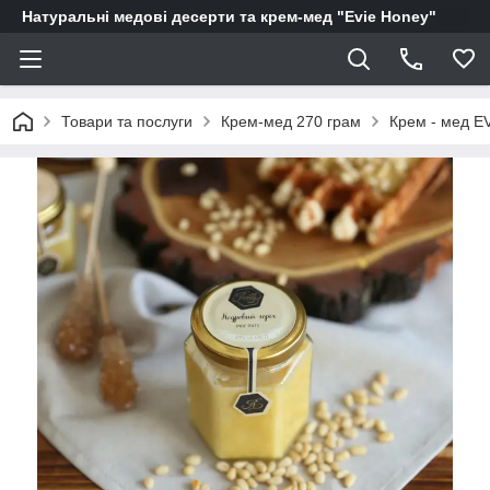
Натуральні медові десерти та крем-мед "Evie Honey"
Товари та послуги
Крем-мед 270 грам
Крем - мед E