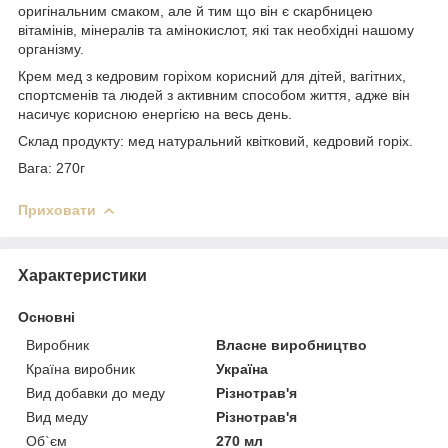
оригінальним смаком, але й тим що він є скарбницею
вітамінів, мінералів та амінокислот, які так необхідні нашому
організму.
Крем мед з кедровим горіхом корисний для дітей, вагітних,
спортсменів та людей з активним способом життя, адже він
насичує корисною енергією на весь день.
Склад продукту: мед натуральний квітковий, кедровий горіх.
Вага: 270г
Приховати
Характеристики
Основні
Виробник
Власне виробництво
Країна виробник
Україна
Вид добавки до меду
Різнотрав'я
Вид меду
Різнотрав'я
Об`єм
270 мл