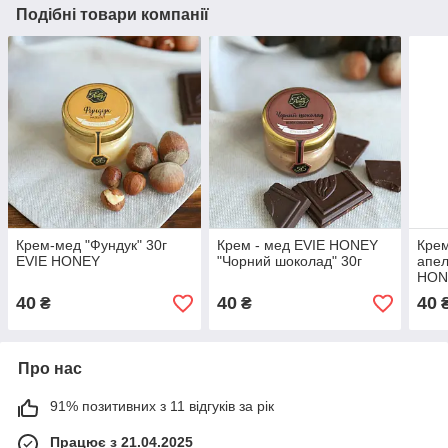
Подібні товари компанії
Крем-мед "Фундук" 30г
Крем - мед EVIE HONEY
Крем
EVIE HONEY
"Чорний шоколад" 30г
апел
HON
40
40
40
₴
₴
Про нас
91% позитивних з 11 відгуків за рік
Працює з 21.04.2025