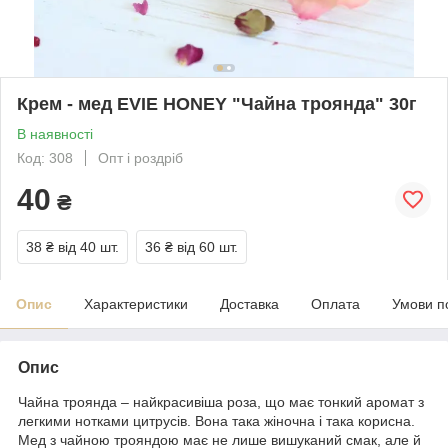
Крем - мед EVIE HONEY "Чайна троянда" 30г
В наявності
Код: 308
Опт і роздріб
40
₴
38 ₴
від 40 шт.
36 ₴
від 60 шт.
Опис
Характеристики
Доставка
Оплата
Умови п
Опис
Чайна троянда – найкрасивіша роза, що має тонкий аромат з
легкими нотками цитрусів. Вона така жіночна і така корисна.
Мед з чайною трояндою має не лише вишуканий смак, але й