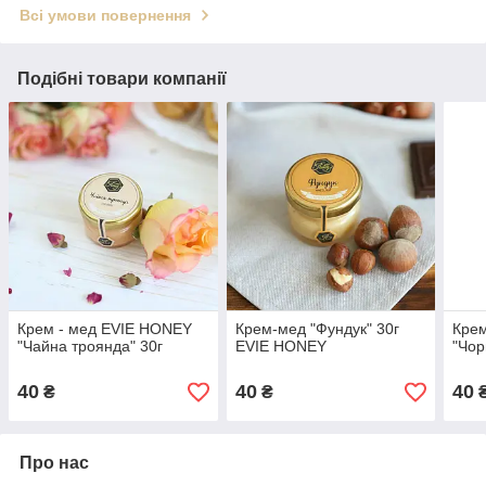
Всі умови повернення
Подібні товари компанії
Крем - мед EVIE HONEY
Крем-мед "Фундук" 30г
Крем
"Чайна троянда" 30г
EVIE HONEY
"Чор
40
40
40
₴
₴
Про нас