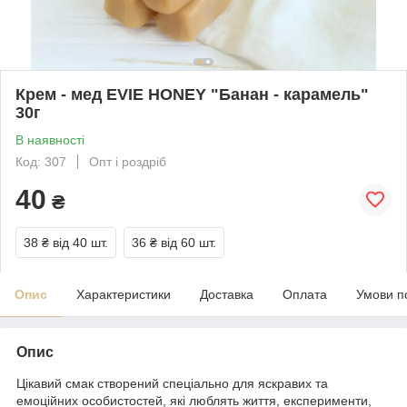
Крем - мед EVIE HONEY "Банан - карамель"
30г
В наявності
Код: 307
Опт і роздріб
40
₴
38 ₴
від 40 шт.
36 ₴
від 60 шт.
Опис
Характеристики
Доставка
Оплата
Умови п
Опис
Цікавий смак створений спеціально для яскравих та
емоційних особистостей, які люблять життя, експерименти,