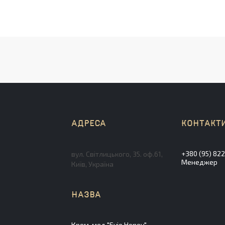
+380 (95) 82
вул. Світлицького, 35. оф.61,
Менеджер
Київ, Україна
Крем-мед "Evie Honey"