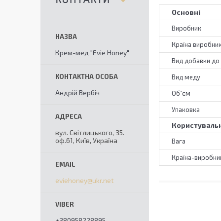
Основні
Виробник
Країна виробни
Крем-мед "Evie Honey"
Вид добавки до
Вид меду
Андрій Вербіч
Об`єм
Упаковка
Користувальн
вул. Світлицького, 35.
оф.61, Київ, Україна
Вага
Країна-виробни
eviehoney@ukr.net
+380958228895