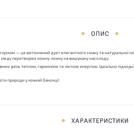
ОПИС
оріхом — це витончений дует елегантного смаку та натуральної кор
 меду перетворює кожну ложку на вишукану насолоду.
нює день теплом, гармонією та легкою енергією. Ідеально підходить
оти природи у кожній баночці!
ХАРАКТЕРИСТИКИ