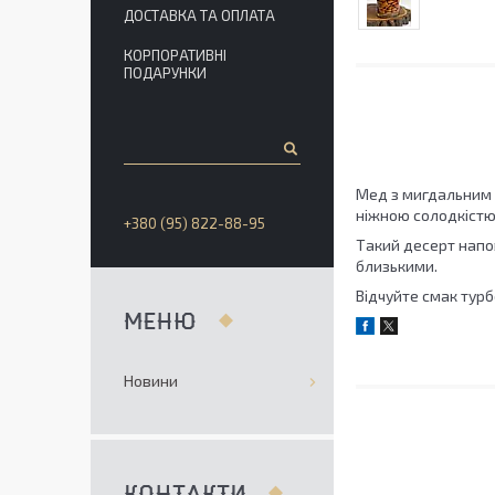
ДОСТАВКА ТА ОПЛАТА
КОРПОРАТИВНІ
ПОДАРУНКИ
Мед з мигдальним г
ніжною солодкістю
+380 (95) 822-88-95
Такий десерт напов
близькими.
Відчуйте смак турб
Новини
КОНТАКТИ