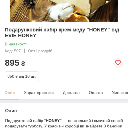
Подарунковий набір крем-меду "HONEY" від
EVIE HONEY
В наявності
Код: 507
Опт і роздріб
895
₴
850 ₴
від 10 шт.
Опис
Характеристики
Доставка
Оплата
Умови п
Опис
Подарунковий набір "
HONEY"
— це стильний і смачний спосіб
подарувати турботу. У красивій коробці ви знайдете 3 баночки