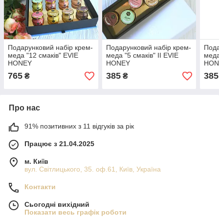
Подарунковий набір крем-
Подарунковий набір крем-
Пода
меда "12 смаків" EVIE
меда "5 смаків" II EVIE
меда
HONEY
HONEY
HON
765
385
385
₴
₴
Про нас
91% позитивних з 11 відгуків за рік
Працює з 21.04.2025
м. Київ
вул. Світлицького, 35. оф.61, Київ, Україна
Контакти
Сьогодні вихідний
Показати весь графік роботи