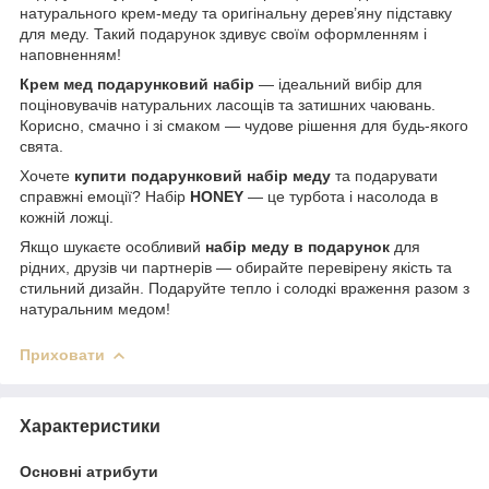
натурального крем-меду та оригінальну дерев’яну підставку
для меду. Такий подарунок здивує своїм оформленням і
наповненням!
Крем мед подарунковий набір
— ідеальний вибір для
поціновувачів натуральних ласощів та затишних чаювань.
Корисно, смачно і зі смаком — чудове рішення для будь-якого
свята.
Хочете
купити подарунковий набір меду
та подарувати
справжні емоції? Набір
HONEY
— це турбота і насолода в
кожній ложці.
Якщо шукаєте особливий
набір меду в подарунок
для
рідних, друзів чи партнерів — обирайте перевірену якість та
стильний дизайн. Подаруйте тепло і солодкі враження разом з
натуральним медом!
Приховати
Характеристики
Основні атрибути