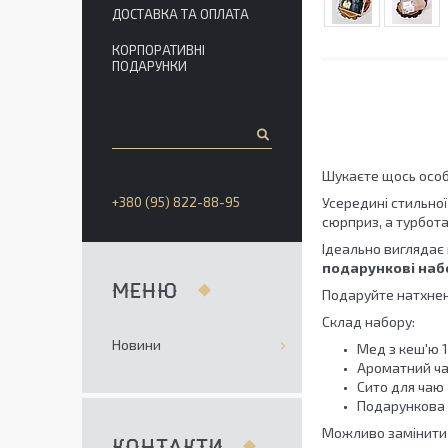
ДОСТАВКА ТА ОПЛАТА
КОРПОРАТИВНІ
ПОДАРУНКИ
Шукаєте щось особ
+380 (95) 822-88-95
Усередині стильної
сюрприз, а турбота
Ідеально виглядає 
подарункові наб
Подаруйте натхненн
Склад набору:
Новини
Мед з кеш'ю 1
Ароматний чай
Сито для чаю
Подарункова 
Можливо замінити
КОНТАКТИ