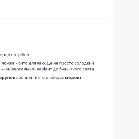
, що потрібно!
 ложка - сито для чаю. Це не просто солодкий
м — універсальний варіант до будь-якого свята.
арунок
або для тих, хто обирає
медові