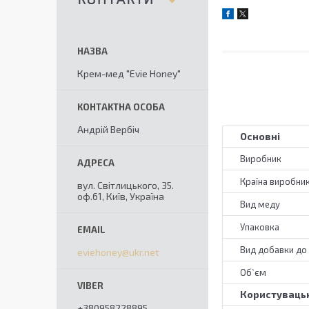
Крем-мед "Evie Honey"
Андрій Вербіч
Основні
Виробник
Країна виробни
вул. Світлицького, 35.
оф.61, Київ, Україна
Вид меду
Упаковка
Вид добавки до
eviehoney@ukr.net
Об`єм
Користувацьк
+380958228895