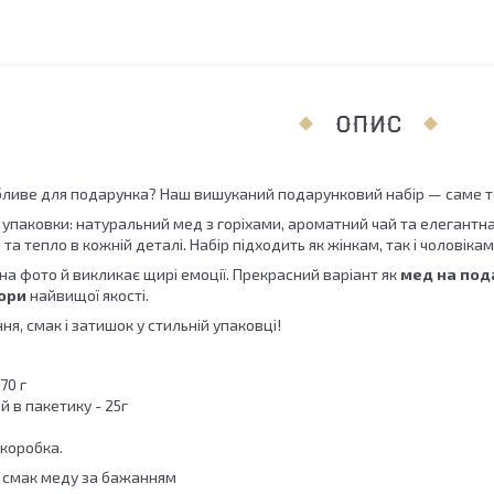
ОПИС
ливе для подарунка? Наш вишуканий подарунковий набір — саме те
 упаковки: натуральний мед з горіхами, ароматний чай та елегантна
 та тепло в кожній деталі. Набір підходить як жінкам, так і чоловіка
на фото й викликає щирі емоції. Прекрасний варіант як
мед на под
ори
найвищої якості.
я, смак і затишок у стильній упаковці!
70 г
 в пакетику - 25г
коробка.
 смак меду за бажанням